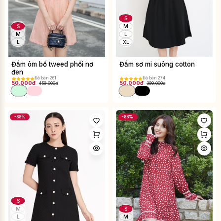
S
S
M
M
L
L
XL
Đầm ôm bố tweed phối nơ
Đầm sơ mi suông cotton
đen
Đã bán 261
Đã bán 274
50.000đ
50.000đ
459.000đ
399.000đ
-88%
-88%
S
M
S
L
M