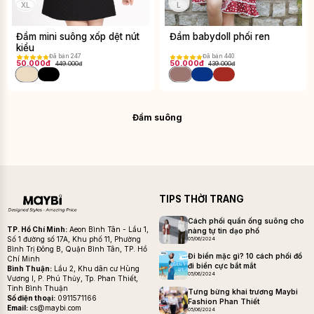
XL
L
Đầm mini suông xốp dệt nút
Đầm babydoll phối ren
kiểu
Đã bán 247
Đã bán 440
50.000đ
50.000đ
449.000đ
439.000đ
Đầm suông
TIPS THỜI TRANG
Cách phối quần ống suông cho
TP. Hồ Chí Minh:
Aeon Bình Tân - Lầu 1,
nàng tự tin dạo phố
Số 1 đường số 17A, Khu phố 11, Phường
05/06/2024
Bình Trị Đông B, Quận Bình Tân, TP. Hồ
Đi biển mặc gì? 10 cách phối đồ
Chí Minh
đi biển cực bắt mắt
Bình Thuận:
Lầu 2, Khu dân cư Hùng
05/06/2024
Vương I, P. Phú Thủy, Tp. Phan Thiết,
Tỉnh Bình Thuận
Tưng bừng khai trương Maybi
Số điện thoại:
0911571166
Fashion Phan Thiết
Email:
cs@maybi.com
05/06/2024