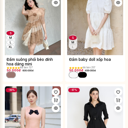
S
M
S
L
M
XL
L
Đầm suông phối bèo đính
Đầm baby doll xốp hoa
hoa dáng mini
Đã bán 127
Đã bán 257
50.000đ
50.000đ
600.000đ
459.000đ
-89%
-87%