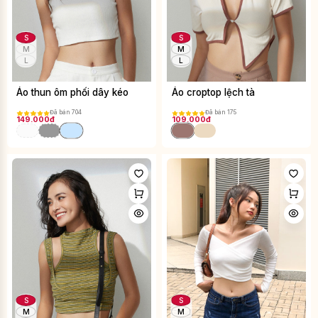
S
S
M
M
L
L
Áo thun ôm phối dây kéo
Áo croptop lệch tà
Đã bán 704
Đã bán 175
149.000đ
109.000đ
S
S
M
M