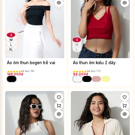
S
M
S
L
M
XL
L
Áo ôm thun bogen trễ vai
Áo thun ôm kiểu 2 dây
Đã bán 193
Đã bán 713
149.000đ
99.000đ