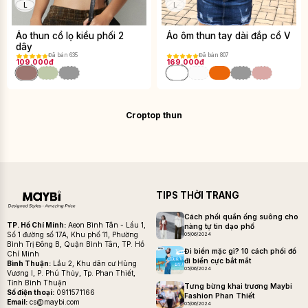
L
L
Áo thun cổ lọ kiểu phối 2
Áo ôm thun tay dài đắp cổ V
dây
Đã bán 635
Đã bán 807
109.000đ
169.000đ
Croptop thun
TIPS THỜI TRANG
Cách phối quần ống suông cho
TP. Hồ Chí Minh:
Aeon Bình Tân - Lầu 1,
nàng tự tin dạo phố
Số 1 đường số 17A, Khu phố 11, Phường
05/06/2024
Bình Trị Đông B, Quận Bình Tân, TP. Hồ
Đi biển mặc gì? 10 cách phối đồ
Chí Minh
đi biển cực bắt mắt
Bình Thuận:
Lầu 2, Khu dân cư Hùng
05/06/2024
Vương I, P. Phú Thủy, Tp. Phan Thiết,
Tỉnh Bình Thuận
Tưng bừng khai trương Maybi
Số điện thoại:
0911571166
Fashion Phan Thiết
Email:
cs@maybi.com
05/06/2024