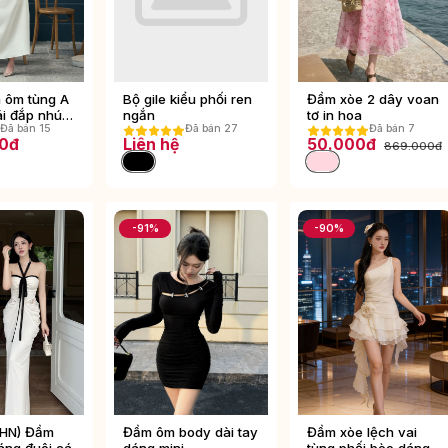
 ôm tùng A
Bộ gile kiểu phối ren
Đầm xòe 2 dây voan
ái đắp nhún
ngắn
tơ in hoa
Đã bán 15
Đã bán 27
Đã bán 7
 midi
0đ
Liên hệ
50.000đ
869.000đ
-91%
-90%
 HN) Đầm
Đầm ôm body dài tay
Đầm xòe lệch vai
áng đuôi cá
dáng mini
tùng phối bèo dáng