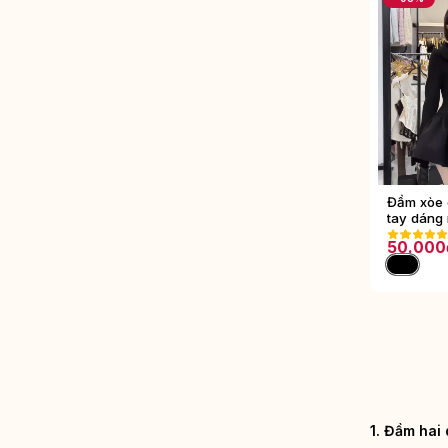
Đầm xòe 
tay dáng 
50.000
1. Đầm hai