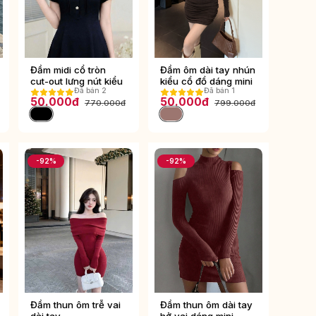
Đầm midi cổ tròn
Đầm ôm dài tay nhún
cut-out lưng nút kiểu
kiểu cổ đổ dáng mini
Đã bán 2
Đã bán 1
50.000đ
50.000đ
770.000đ
799.000đ
-92%
-92%
Đầm thun ôm trễ vai
Đầm thun ôm dài tay
dài tay
hở vai dáng mini