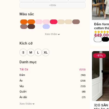
>500k
Màu sắc
Đầm form
cotton th
kiểu dáng
Xem thêm
849.00
Kích cỡ
S
M
L
XL
-91%
Danh mục
Tất Cả
(1212)
Đầm
(180)
Áo
(204)
Váy
(120)
Quần
(46)
Áo dài
(21)
Xem thêm
(CÓ SẴN
tiệc ôm d