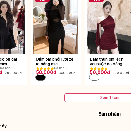
cổ bẻ dài
Đầm ôm phối lưới xẻ
Đầm thun ôm lệch
mini
tà dáng midi
vai buộc nơ dáng
Đã bán 82
Đã bán 2
mini
đ
50.000đ
50.000đ
790.000đ
660.000đ
650.000đ
Xem Thêm
Sản phẩm
 dây