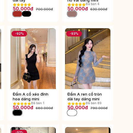
Đã bán 4
50.000đ
50.000đ
700.000đ
630.000đ
-92%
-93%
Đầm A cổ xéo đính
Đầm A ren cổ tròn
hoa dáng mini
dài tay dáng mini
Đã bán 1
Đã bán 89
50.000đ
50.000đ
680.000đ
790.000đ
-91%