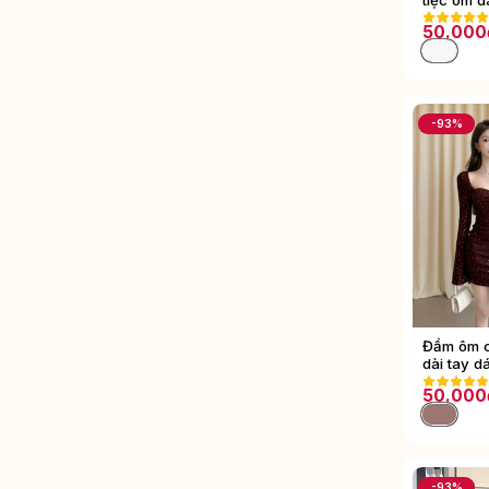
50.000
-93%
Đầm ôm 
dài tay d
50.000
-93%