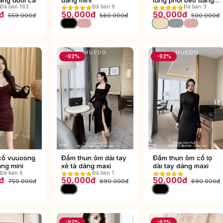
Đã bán 193
Đã bán 9
Đã bán 3
mini
đ
50.000đ
50.000đ
559.000đ
560.000đ
500.000đ
-92%
-92%
cổ vuuoong
Đầm thun ôm dài tay
Đầm thun ôm cổ lọ
áng mini
xẻ tà dáng maxi
dài tay dáng maxi
Đã bán 6
Đã bán 1
đ
50.000đ
50.000đ
750.000đ
690.000đ
690.000đ
-92%
-92%