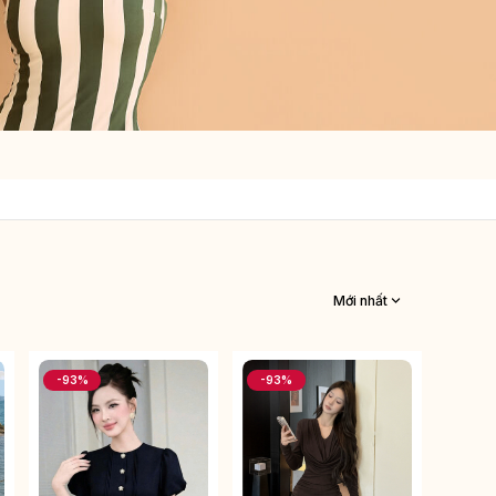
Mới nhất
-93%
-93%