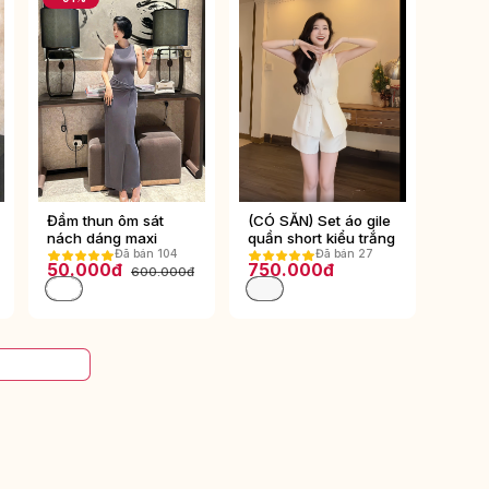
Đầm thun ôm sát
(CÓ SẴN) Set áo gile
nách dáng maxi
quần short kiểu trắng
Đã bán 104
Đã bán 27
50.000đ
750.000đ
600.000đ