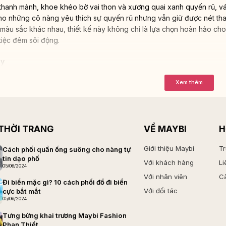
ế thanh mảnh, khoe khéo bờ vai thon và xương quai xanh quyến rũ, v
o những cô nàng yêu thích sự quyến rũ nhưng vẫn giữ được nét thanh
à màu sắc khác nhau, thiết kế này không chỉ là lựa chọn hoàn hảo c
iệc đêm sôi động.
dy
Xem thêm
 THỜI TRANG
VỀ MAYBI
H
Giới thiệu Maybi
Tr
Cách phối quần ống suông cho nàng tự
tin dạo phố
Với khách hàng
Li
05/06/2024
Với nhân viên
Câ
Đi biển mặc gì? 10 cách phối đồ đi biển
Với đối tác
cực bắt mắt
05/06/2024
Tưng bừng khai trương Maybi Fashion
Phan Thiết