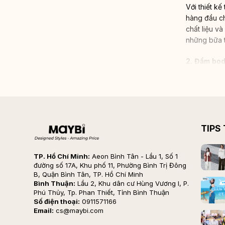
Với thiết k
hàng đầu ch
chất liệu v
những bữa t
2. Đầm bo
TIPS
TP. Hồ Chí Minh:
Aeon Bình Tân - Lầu 1, Số 1
đường số 17A, Khu phố 11, Phường Bình Trị Đông
B, Quận Bình Tân, TP. Hồ Chí Minh
Bình Thuận:
Lầu 2, Khu dân cư Hùng Vương I, P.
Phú Thủy, Tp. Phan Thiết, Tỉnh Bình Thuận
Số điện thoại:
0911571166
Email:
cs@maybi.com