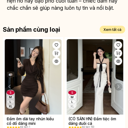
hẹn hò hay dạo phố cuối tuần – chiếc đầm này
chắc chắn sẽ giúp nàng luôn tự tin và nổi bật.
Sản phẩm cùng loại
Xem tất cả
S
S
M
M
L
L
XL
XL
Đầm ôm dài tay nhún kiểu
(CÓ SẴN HN) Đầm tiệc ôm
cổ đổ dáng mini
dáng đuôi cá
Đã bán 1
Đã bán 193