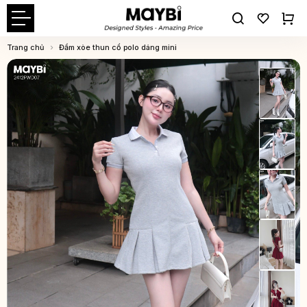
Trang chủ
Đầm xòe thun cổ polo dáng mini