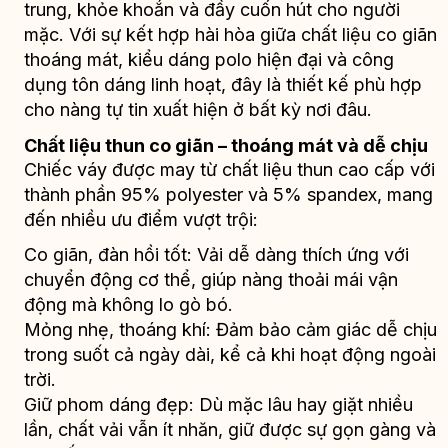
trung, khỏe khoắn và đầy cuốn hút cho người
mặc. Với sự kết hợp hài hòa giữa chất liệu co giãn
thoáng mát, kiểu dáng polo hiện đại và công
dụng tôn dáng linh hoạt, đây là thiết kế phù hợp
cho nàng tự tin xuất hiện ở bất kỳ nơi đâu.
Chất liệu thun co giãn – thoáng mát và dễ chịu
Chiếc váy được may từ chất liệu thun cao cấp với
thành phần 95% polyester và 5% spandex, mang
đến nhiều ưu điểm vượt trội:
Co giãn, đàn hồi tốt: Vải dễ dàng thích ứng với
chuyển động cơ thể, giúp nàng thoải mái vận
động mà không lo gò bó.
Mỏng nhẹ, thoáng khí: Đảm bảo cảm giác dễ chịu
trong suốt cả ngày dài, kể cả khi hoạt động ngoài
trời.
Giữ phom dáng đẹp: Dù mặc lâu hay giặt nhiều
lần, chất vải vẫn ít nhăn, giữ được sự gọn gàng và