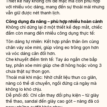
Thiết kế này không chỉ dễ mặc mà còn phù hợp
với nhiều vóc dáng, mang đến sự thoải mái nhưng
vẫn giữ được nét thanh lịch.
Công dụng đa năng – phù hợp nhiều hoàn cảnh
Không chỉ dừng lại ở một thiết kế đẹp mắt, chiếc
đầm còn mang đến nhiều công dụng thực tế:
Tôn dáng tự nhiên: Kết hợp phần thân ôm cùng
chân váy xòe mini, giúp vòng eo trông gọn hơn
và vóc dáng cân đối hơn.
Che khuyết điểm tinh tế: Tay áo ngắn che bắp
tay, phần xòe mini giúp che đi hông hoặc vòng 3
chưa thật sự thon gọn.
Thoải mái khi mặc: Nhờ chất liệu thun co giãn,
nàng có thể di chuyển, ngồi đứng cả ngày mà
không lo khó chịu.
Dễ phối đồ: Chỉ cần thay đổi phụ kiện – từ giày
thể thao, sandal đến giày cao gót – nàng đã có