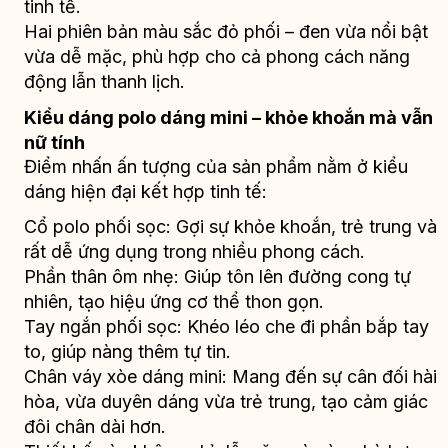
tinh tế.
Hai phiên bản màu sắc đỏ phối – đen vừa nổi bật
vừa dễ mặc, phù hợp cho cả phong cách năng
động lẫn thanh lịch.
Kiểu dáng polo dáng mini – khỏe khoắn mà vẫn
nữ tính
Điểm nhấn ấn tượng của sản phẩm nằm ở kiểu
dáng hiện đại kết hợp tinh tế:
Cổ polo phối sọc: Gợi sự khỏe khoắn, trẻ trung và
rất dễ ứng dụng trong nhiều phong cách.
Phần thân ôm nhẹ: Giúp tôn lên đường cong tự
nhiên, tạo hiệu ứng cơ thể thon gọn.
Tay ngắn phối sọc: Khéo léo che đi phần bắp tay
to, giúp nàng thêm tự tin.
Chân váy xòe dáng mini: Mang đến sự cân đối hài
hòa, vừa duyên dáng vừa trẻ trung, tạo cảm giác
đôi chân dài hơn.