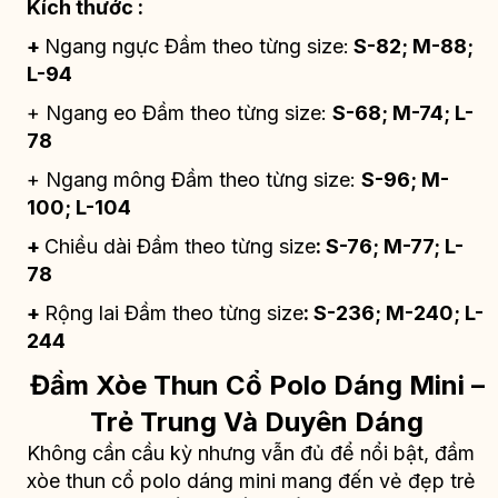
Kích thước :
+
Ngang ngực Đầm theo từng size:
S-82; M-88;
L-94
+ Ngang eo Đầm theo từng size:
S-68; M-74; L-
78
+ Ngang mông Đầm theo từng size:
S-96; M-
100; L-104
+
Chiều dài Đầm theo từng size
: S-76; M-77; L-
78
+
Rộng lai Đầm theo từng size
: S-236; M-240; L-
244
Đầm Xòe Thun Cổ Polo Dáng Mini –
Trẻ Trung Và Duyên Dáng
Không cần cầu kỳ nhưng vẫn đủ để nổi bật, đầm
xòe thun cổ polo dáng mini mang đến vẻ đẹp trẻ