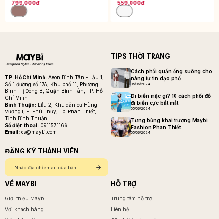
799.000đ
559.000đ
TIPS THỜI TRANG
Cách phối quần ống suông cho
TP. Hồ Chí Minh:
Aeon Bình Tân - Lầu 1,
nàng tự tin dạo phố
Số 1 đường số 17A, Khu phố 11, Phường
05/06/2024
Bình Trị Đông B, Quận Bình Tân, TP. Hồ
Đi biển mặc gì? 10 cách phối đồ
Chí Minh
đi biển cực bắt mắt
Bình Thuận:
Lầu 2, Khu dân cư Hùng
05/06/2024
Vương I, P. Phú Thủy, Tp. Phan Thiết,
Tỉnh Bình Thuận
Tưng bừng khai trương Maybi
Số điện thoại:
0911571166
Fashion Phan Thiết
Email:
cs@maybi.com
05/06/2024
ĐĂNG KÝ THÀNH VIÊN
VỀ MAYBI
HỖ TRỢ
Giới thiệu Maybi
Trung tâm hỗ trợ
Với khách hàng
Liên hệ