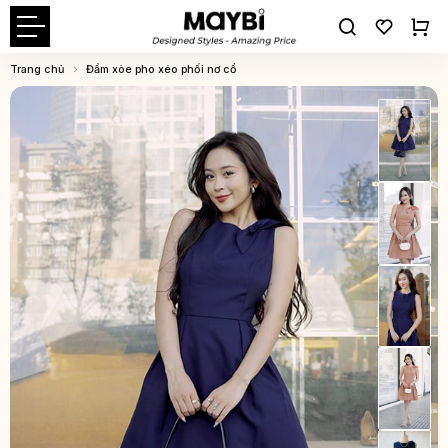
Trang chủ
Đầm xòe pho xéo phối nơ cổ