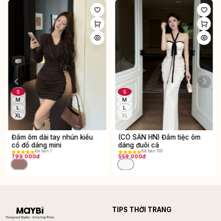
S
S
M
M
L
L
XL
XL
(CÓ SẴN HN) Đầm tiệc ôm
Đầm ôm body dài tay dáng
dáng đuôi cá
mini
Đã bán 193
Đã bán 9
559.000đ
560.000đ
TIPS THỜI TRANG