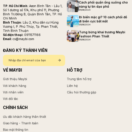
Cách phối quần ống suông cho
TP. Hồ Chí Minh:
Aeon Bình Tân - Lầu 1,
nàng tự tin dạo phố
Số 1 đường số 17A, Khu phố 11, Phường
05/06/2024
Bình Trị Đông B, Quận Bình Tân, TP. Hồ
Đi biển mặc gì? 10 cách phối đồ
Chí Minh
đi biển cực bắt mắt
Bình Thuận:
Lầu 2, Khu dân cư Hùng
05/06/2024
Vương I, P. Phú Thủy, Tp. Phan Thiết,
Tỉnh Bình Thuận
Tưng bừng khai trương Maybi
Số điện thoại:
0911571166
Fashion Phan Thiết
Email:
cs@maybi.com
05/06/2024
ĐĂNG KÝ THÀNH VIÊN
VỀ MAYBI
HỖ TRỢ
Giới thiệu Maybi
Trung tâm hỗ trợ
Với khách hàng
Liên hệ
Với nhân viên
Câu hỏi thường gặp
Với đối tác
CHÍNH SÁCH
Ưu đãi khách hàng thân thiết
Giao hàng - Thanh toán
Bảo mật thông tin